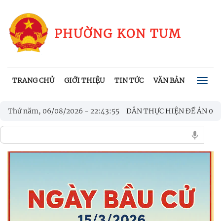
PHƯỜNG KON TUM
TRANG CHỦ
GIỚI THIỆU
TIN TỨC
VĂN BẢN
CHÍNH
Togg
navig
HÀNH CÙNG NHÂN DÂN THỰC HIỆN ĐỀ ÁN 06”
Thứ năm, 06/08/2026
-
22
:
43
:
57
PHƯỜ
NG KON TUM