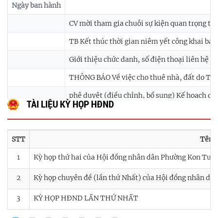
Ngày ban hành
CV mời tham gia chuỗi sự kiện quan trọng tạ
TB Kết thúc thời gian niêm yết công khai bản
Giới thiệu chức danh, số điện thoại liên hệ
THÔNG BÁO Về việc cho thuê nhà, đất do Tru
phê duyệt (điều chỉnh, bổ sung) Kế hoạch quả
TÀI LIỆU KỲ HỌP HĐND
STT
Tên
1
Kỳ họp thứ hai của Hội đồng nhân dân Phường Kon Tum
2
Kỳ họp chuyên đề (lần thứ Nhất) của Hội đồng nhân d
3
KỲ HỌP HĐND LẦN THỨ NHẤT