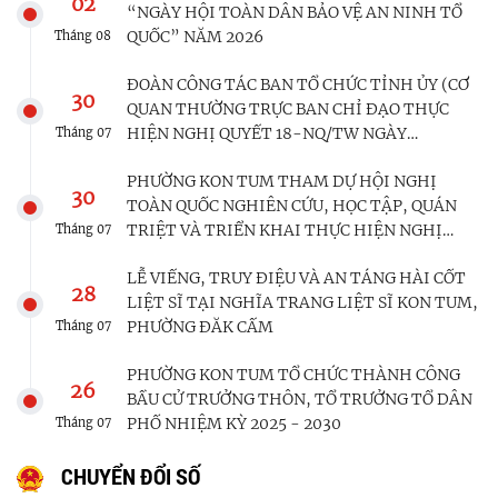
02
“NGÀY HỘI TOÀN DÂN BẢO VỆ AN NINH TỔ
QUỐC” NĂM 2026
Tháng
08
ĐOÀN CÔNG TÁC BAN TỔ CHỨC TỈNH ỦY (CƠ
30
QUAN THƯỜNG TRỰC BAN CHỈ ĐẠO THỰC
HIỆN NGHỊ QUYẾT 18-NQ/TW NGÀY
Tháng
07
25/10/2017 VÀ NGHỊ QUYẾT 60-NQ/TW NGÀY
PHƯỜNG KON TUM THAM DỰ HỘI NGHỊ
12/4/2025) KHẢO SÁT, NẮM BẮT TÌNH HÌNH
30
TOÀN QUỐC NGHIÊN CỨU, HỌC TẬP, QUÁN
PHƯƠNG ÁN SẮP XẾP CÁC CƠ SỞ GIÁO DỤC
TRIỆT VÀ TRIỂN KHAI THỰC HIỆN NGHỊ
TẠI PHƯỜNG KON TUM
Tháng
07
QUYẾT HỘI NGHỊ LẦN THỨ BA BAN CHẤP
LỄ VIẾNG, TRUY ĐIỆU VÀ AN TÁNG HÀI CỐT
HÀNH TRUNG ƯƠNG ĐẢNG KHÓA XIV
28
LIỆT SĨ TẠI NGHĨA TRANG LIỆT SĨ KON TUM,
PHƯỜNG ĐĂK CẤM
Tháng
07
PHƯỜNG KON TUM TỔ CHỨC THÀNH CÔNG
26
BẦU CỬ TRƯỞNG THÔN, TỔ TRƯỞNG TỔ DÂN
PHỐ NHIỆM KỲ 2025 - 2030
Tháng
07
CHUYỂN ĐỔI SỐ