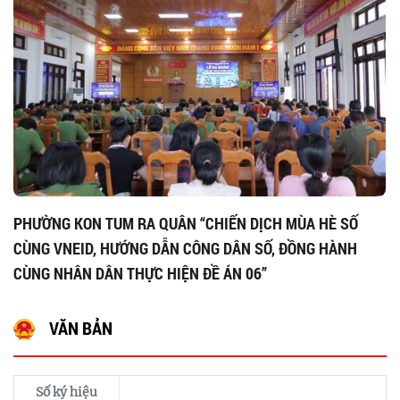
PHƯỜNG KON TUM RA QUÂN “CHIẾN DỊCH MÙA HÈ SỐ
CÙNG VNEID, HƯỚNG DẪN CÔNG DÂN SỐ, ĐỒNG HÀNH
CÙNG NHÂN DÂN THỰC HIỆN ĐỀ ÁN 06”
VĂN BẢN
Số ký hiệu