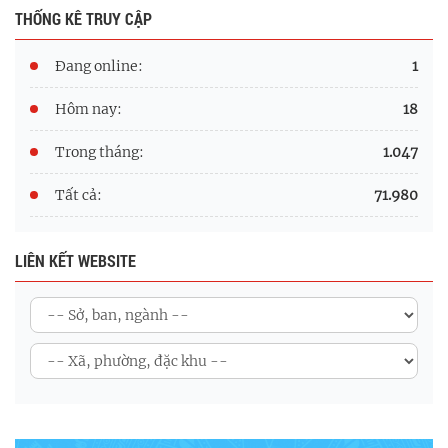
THỐNG KÊ TRUY CẬP
Đang online:
1
Hôm nay:
18
Trong tháng:
1.047
Tất cả:
71.980
LIÊN KẾT WEBSITE