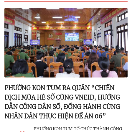
PHƯỜNG KON TUM RA QUÂN “CHIẾN
DỊCH MÙA HÈ SỐ CÙNG VNEID, HƯỚNG
DẪN CÔNG DÂN SỐ, ĐỒNG HÀNH CÙNG
NHÂN DÂN THỰC HIỆN ĐỀ ÁN 06”
PHƯỜNG KON TUM TỔ CHỨC THÀNH CÔNG