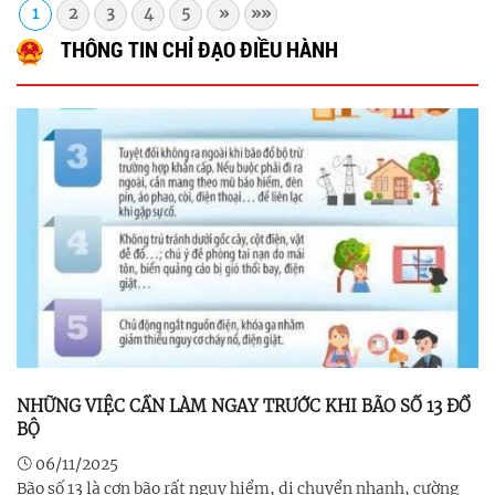
1
2
3
4
5
»
»»
THÔNG TIN CHỈ ĐẠO ĐIỀU HÀNH
NHỮNG VIỆC CẦN LÀM NGAY TRƯỚC KHI BÃO SỐ 13 ĐỔ
BỘ
06/11/2025
Bão số 13 là cơn bão rất nguy hiểm, di chuyển nhanh, cường