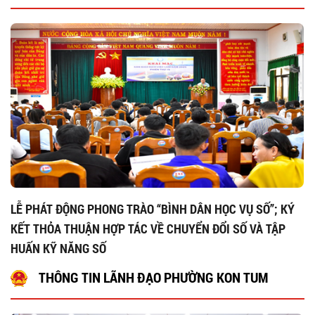
LỄ PHÁT ĐỘNG PHONG TRÀO “BÌNH DÂN HỌC VỤ SỐ”; KÝ
KẾT THỎA THUẬN HỢP TÁC VỀ CHUYỂN ĐỔI SỐ VÀ TẬP
HUẤN KỸ NĂNG SỐ
THÔNG TIN LÃNH ĐẠO PHƯỜNG KON TUM