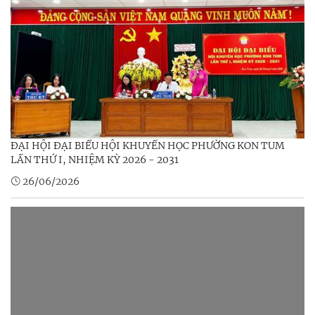
ĐẠI HỘI ĐẠI BIỂU HỘI KHUYẾN HỌC PHƯỜNG KON TUM
LẦN THỨ I, NHIỆM KỲ 2026 - 2031
26/06/2026