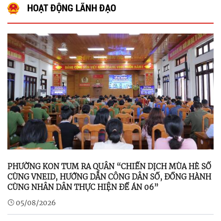
HOẠT ĐỘNG LÃNH ĐẠO
PHƯỜNG KON TUM RA QUÂN “CHIẾN DỊCH MÙA HÈ SỐ
CÙNG VNEID, HƯỚNG DẪN CÔNG DÂN SỐ, ĐỒNG HÀNH
CÙNG NHÂN DÂN THỰC HIỆN ĐỀ ÁN 06”
05/08/2026