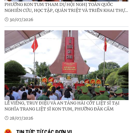
PHƯỜNG KON TUM THAM DỰ HỘI NGHỊ TOÀN QUỐC
NGHIÊN CỨU, HỌC TẬP, QUÁN TRIỆT VÀ TRIỂN KHAI THỰC
HIỆN NGHỊ QUYẾT HỘI NGHỊ LẦN THỨ BA BAN CHẤP HÀNH
30/07/2026
TRUNG ƯƠNG ĐẢNG KHÓA XIV
LỄ VIẾNG, TRUY ĐIỆU VÀ AN TÁNG HÀI CỐT LIỆT SĨ TẠI
NGHĨA TRANG LIỆT SĨ KON TUM, PHƯỜNG ĐĂK CẤM
28/07/2026
TIN TỨC TỪ CÁC ĐƠN VỊ