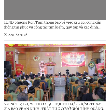
UBND phường Kon Tum thông báo về việc kêu gọi cung cấp
thông tin phục vụ công tác tìm kiếm, quy tập và xác định
danh tính hài cốt liệt sĩ trên địa bàn phường Kon Tum
22/06/2026
SÔI NỔI TẠI CỤM THI SỐ 09 - HỘI THI LỰC LƯỢNG THAM
GIA BẢO VỆ AN NINH, TRẬT TỰ Ở CƠ SỞ GIỎI TỈNH QUẢNG