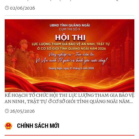
NGÃI NĂM 2026
02/06/2026
KẾ HOẠCH TỔ CHỨC HỘI THI LỰC LƯỢNG THAM GIA BẢO VỆ
AN NINH, TRẬT TỰ Ở CƠ SỞ GIỎI TỈNH QUẢNG NGÃI NĂM
2026 (VÒNG LOẠI) TẠI CỤM THI SỐ 09 (ĐƠN VỊ TỔ CHỨC
26/05/2026
ĐIỂM CỦA TỈNH)
CHÍNH SÁCH MỚI