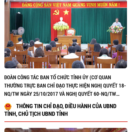
ĐOÀN CÔNG TÁC BAN TỔ CHỨC TỈNH ỦY (CƠ QUAN
THƯỜNG TRỰC BAN CHỈ ĐẠO THỰC HIỆN NGHỊ QUYẾT 18-
NQ/TW NGÀY 25/10/2017 VÀ NGHỊ QUYẾT 60-NQ/TW
NGÀY 12/4/2025) KHẢO SÁT, NẮM BẮT TÌNH HÌNH
THÔNG TIN CHỈ ĐẠO, ĐIỀU HÀNH CỦA UBND
PHƯƠNG ÁN SẮP XẾP CÁC CƠ SỞ GIÁO DỤC TẠI PHƯỜNG
TỈNH, CHỦ TỊCH UBND TỈNH
KON TUM