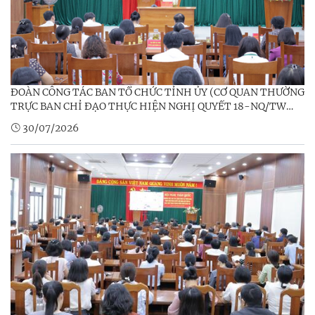
ĐOÀN CÔNG TÁC BAN TỔ CHỨC TỈNH ỦY (CƠ QUAN THƯỜNG
TRỰC BAN CHỈ ĐẠO THỰC HIỆN NGHỊ QUYẾT 18-NQ/TW
NGÀY 25/10/2017 VÀ NGHỊ QUYẾT 60-NQ/TW NGÀY
30/07/2026
12/4/2025) KHẢO SÁT, NẮM BẮT TÌNH HÌNH PHƯƠNG ÁN
SẮP XẾP CÁC CƠ SỞ GIÁO DỤC TẠI PHƯỜNG KON TUM