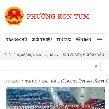
PHƯỜNG KON TUM
TRANG CHỦ
GIỚI THIỆU
TIN TỨC
VĂN BẢN
CHÍNH
Togg
navig
QUÂN “CHIẾN DỊCH MÙA HÈ SỐ CÙNG VNEID, HƯỚNG DẪN CÔN
Thứ năm, 06/08/2026
-
23
:
18
:
28
CÔNG TÁC BẦU CỬ TRƯỞNG THÔN, TỔ TRƯỞNG TỔ DÂN PHỐ TR
Trang chủ
Tin tức
ĐẠI HỘI THỂ DỤC THỂ THAO LẦN THỨ 