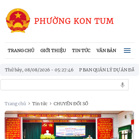
PHƯỜNG KON TUM
TRANG CHỦ
GIỚI THIỆU
TIN TỨC
VĂN BẢN
CHÍNH
Togg
navig
 TUM CÔNG BỐ QUYẾT THÀNH LẬP BAN QUẢN LÝ DỰ ÁN ĐẦU TƯ
Thứ bảy, 08/08/2026
-
05
:
27
:
46
 KON TUM TỔ CHỨC CHƯƠNG TRÌNH KỶ NIỆM 97 NĂM NGÀY THÀ
Trang chủ
Tin tức
CHUYỂN ĐỔI SỐ