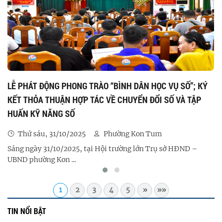
HƯỚNG DẪN SỬ DỤNG CỔNG BÌNH DÂN HỌC VỤ SỐ
Thứ ba, 14/10/2025
Phường Kon Tum
1. Truy cập Cổng Bình dân học vụ số tại địa chỉ: ...
1
2
3
4
5
»
»»
TIN NỔI BẬT