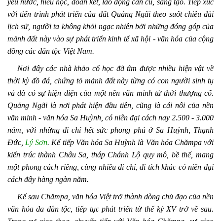
yêu nước, hiếu học, đoàn kết, lao động cần cù, sáng tạo. Tiếp xúc
với tiến trình phát triển của đất Quảng Ngãi theo suốt chiều dài
lịch sử, người ta không khỏi ngạc nhiên bởi những đóng góp của
mảnh đất này vào sự phát triển kinh tế xã hội - văn hóa của cộng
đồng các dân tộc Việt Nam.
Nơi đây các nhà khảo cổ học đã tìm được nhiều hiện vật về
thời kỳ đồ đá, chứng tỏ mảnh đất này từng có con người sinh tụ
và đã có sự hiện diện của một nền văn minh từ thời thượng cổ.
Quảng Ngãi là nơi phát hiện đầu tiên, cũng là cái nôi của nền
văn minh - văn hóa Sa Huỳnh, có niên đại cách nay 2.500 - 3.000
năm, với những di chỉ hết sức phong phú ở Sa Huỳnh, Thạnh
Đức,
Lý Sơn
. Kế tiếp Văn hóa Sa Huỳnh là Văn hóa Chămpa với
kiến trúc thành Châu Sa, tháp Chánh Lộ quy mô, bề thế, mang
một phong cách riêng, cùng nhiều di chỉ, di tích khác có niên đại
cách đây hàng ngàn năm.
Kế sau Chămpa, văn hóa Việt trở thành dòng chủ đạo của nền
văn hóa đa dân tộc, tiếp tục phát triển từ thế kỷ XV trở về sau.