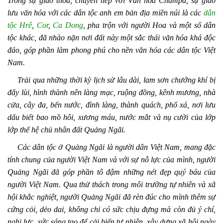
Trong sự giao thoa, chuyển tiếp với Văn hóa Chămpa, sự giao
lưu văn hóa với các dân tộc anh em bản địa miền núi là các
dân
tộc Hrê
,
Cor
,
Ca Dong
, pha trộn với người Hoa và một số dân
tộc khác, đã nhào nặn nơi đất này một sắc thái văn hóa khá độc
đáo, góp phần làm phong phú cho nền văn hóa các dân tộc Việt
Nam.
Trải qua những thời kỳ lịch sử lâu dài, lam sơn chướng khí bị
đẩy lùi, hình thành nên làng mạc, ruộng đồng, kênh mương, nhà
cửa, cây đa, bến nước, đình làng, thành quách, phố xá, nơi lưu
dấu biết bao mồ hôi, xương máu, nước mắt và nụ cười của lớp
lớp thế hệ chủ nhân đất Quảng Ngãi.
Các dân tộc ở Quảng Ngãi là người dân Việt Nam, mang đặc
tính chung của người Việt Nam và với sự nỗ lực của mình, người
Quảng Ngãi đã góp phần tô đậm những nét đẹp quý báu của
người Việt Nam. Qua thử thách trong môi trường tự nhiên và xã
hội khắc nghiệt, người Quảng Ngãi đã rèn đúc cho mình thêm sự
cứng cỏi, dẻo dai, không chỉ có sức chịu đựng mà còn đủ ý chí,
nghị lực, sức sáng tạo để cải biến tự nhiên, xây dựng xã hội ngày