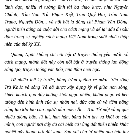
lãnh đạo, nhiều vị tướng lĩnh tài ba thao lược, như Nguyễn
Chánh, Trần Văn Trà, Phạm Kiệt, Trần Quý Hai, Trần Nam
Trung, Nguyễn Đôn… và nổi bật là đồng chí Phạm Văn Đồng,
người hiến dâng cả cuộc đời cho cách mạng và để lại dấu ấn sâu
đậm trong sự nghiệp cách mạng Việt Nam trong suốt nhiều thập
niên của thế kỷ XX.
Quảng Ngãi không chỉ nổi bật ở truyền thống yêu nước và
cách mạng, mảnh đất này còn nổi bật ở truyền thống lao động
sáng tạo, truyền thống văn hóa, tinh thần hiếu học.
Từ nhiều thế kỷ trước, hàng trăm guồng xe nước trên sông
Trà Khúc và sông Vệ đã được xây dựng kỳ vĩ giữa non sông,
khiến khách qua đây không khỏi ngạc nhiên, khâm phục và liên
tưởng đến hình ảnh của sự nhẫn nại, đức cần cù và tiềm năng
sáng tạo lớn lao của người dân miền Ấn - Trà. Từ một vùng quê
nhiều giông bão, lũ lụt, hạn hán, bằng bàn tay và khối óc của
mình, con người nơi đây đã cải biến cả vùng đất thiên nhiên khắc
nghiệt này thành nơi đất lành. Sản vật của tự nhiên qua bàn tay