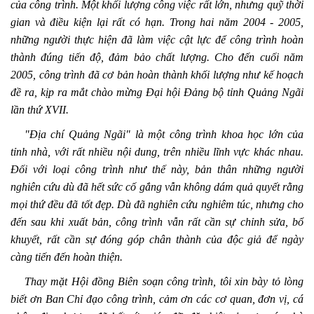
của công trình. Một khối lượng công việc rất lớn, nhưng quỹ thời
gian và điều kiện lại rất có hạn. Trong hai năm 2004 - 2005,
những người thực hiện đã làm việc cật lực để công trình hoàn
thành đúng tiến độ, đảm bảo chất lượng. Cho đến cuối năm
2005, công trình đã cơ bản hoàn thành khối lượng như kế hoạch
đề ra, kịp ra mắt chào mừng Đại hội Đảng bộ tỉnh Quảng Ngãi
lần thứ XVII.
"Địa chí Quảng Ngãi" là một công trình khoa học lớn của
tỉnh nhà, với rất nhiều nội dung, trên nhiều lĩnh vực khác nhau.
Đối với loại công trình như thế này, bản thân những người
nghiên cứu dù đã hết sức cố gắng vẫn không dám quả quyết rằng
mọi thứ đều đã tốt đẹp. Dù đã nghiên cứu nghiêm túc, nhưng cho
đến sau khi xuất bản, công trình vẫn rất cần sự chỉnh sửa, bổ
khuyết, rất cần sự đóng góp chân thành của độc giả để ngày
càng tiến đến hoàn thiện.
Thay mặt Hội đồng Biên soạn công trình, tôi xin bày tỏ lòng
biết ơn Ban Chỉ đạo công trình, cảm ơn các cơ quan, đơn vị, cá