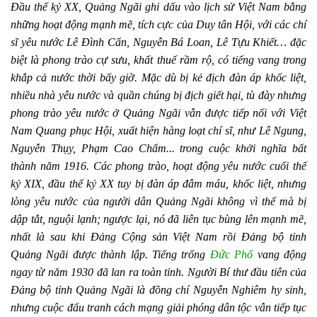
Đầu thế kỷ XX, Quảng Ngãi ghi dấu vào lịch sử Việt Nam bằng
những hoạt động mạnh mẽ, tích cực của Duy tân Hội, với các chí
sĩ yêu nước Lê Đình Cẩn, Nguyễn Bá Loan, Lê Tựu Khiết… đặc
biệt là phong trào cự sưu, khất thuế rầm rộ, có tiếng vang trong
khắp cả nước thời bấy giờ. Mặc dù bị kẻ địch đàn áp khốc liệt,
nhiều nhà yêu nước và quần chúng bị địch giết hại, tù đày nhưng
phong trào yêu nước ở Quảng Ngãi vẫn được tiếp nối với Việt
Nam Quang phục Hội, xuất hiện hàng loạt chí sĩ, như Lê Ngung,
Nguyễn Thụy, Phạm Cao Chẩm... trong cuộc khởi nghĩa bất
thành năm 1916. Các phong trào, hoạt động yêu nước cuối thế
kỷ XIX, đầu thế kỷ XX tuy bị đàn áp đẫm máu, khốc liệt, nhưng
lòng yêu nước của người dân Quảng Ngãi không vì thế mà bị
dập tắt, nguội lạnh; ngược lại, nó đã liên tục bùng lên mạnh mẽ,
nhất là sau khi Ðảng Cộng sản Việt Nam rồi Đảng bộ tỉnh
Quảng Ngãi được thành lập. Tiếng trống
Đức Phổ
vang động
ngay từ năm 1930 đã lan ra toàn tỉnh. Người Bí thư đầu tiên của
Đảng bộ tỉnh Quảng Ngãi là đồng chí Nguyễn Nghiêm hy sinh,
nhưng cuộc đấu tranh cách mạng giải phóng dân tộc vẫn tiếp tục