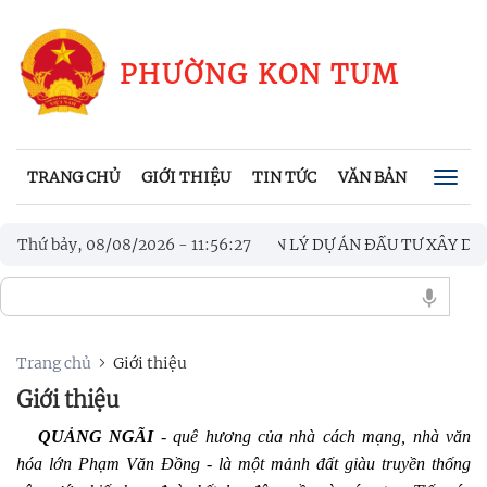
PHƯỜNG KON TUM
TRANG CHỦ
GIỚI THIỆU
TIN TỨC
VĂN BẢN
CHÍNH
Togg
navig
Ố QUYẾT THÀNH LẬP BAN QUẢN LÝ DỰ ÁN ĐẦU TƯ XÂY DỰNG P
Thứ bảy, 08/08/2026
-
11
:
56
:
27
 CHỨC CHƯƠNG TRÌNH KỶ NIỆM 97 NĂM NGÀY THÀNH LẬP CÔNG
Trang chủ
Giới thiệu
Giới thiệu
QUẢNG NGÃI
- quê hương của nhà cách mạng, nhà văn
hóa lớn Phạm Văn Đồng - là một mảnh đất giàu truyền thống