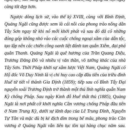
càng tốt đẹp hơn.
Ngược dòng lịch sử, vào thế kỷ XVIII, cùng với Bình Định,
Quảng Ngãi cũng được xem là cái nôi của phong trào nông dân
Tây Sơn ngay từ khi nó mới khởi phát và sau đó đã có những
đóng góp không nhỏ vào các cuộc chống ngoại xâm của dân tộc,
tạo lập nên các chiến công oanh liệt đánh tan quân Xiêm, đại phá
quân Thanh. Quảng Ngãi là quê hương của Trần Quang Diệu,
Trương Đăng Đồ và nhiều vị văn thần, võ tướng khác của nhà
Tây Sơn. Thời Pháp khởi sự xâm lược Việt Nam, Quảng Ngãi có
Hộ đốc Võ Duy Ninh là vị chỉ huy cao cấp đầu tiên của triều đình
Huế tử tiết vì thành Gia Định (1859); tiếp sau có Bình Tây Đại
nguyên soái Trương Định trở thành một thủ lĩnh nghĩa quân Nam
Kỳ chống Pháp. Sau ngày Kinh đô Huế thất thủ (1885), Quảng
Ngãi là nơi phất cờ khởi nghĩa Cần vương chống Pháp đầu tiên
ở Nam Trung Kỳ, dưới sự lãnh đạo của Lê Trung Đình, Nguyễn
Tự Tân và mặc dù bị kẻ địch dìm trong bể máu, phong trào Cần
vương ở Quảng Ngãi vẫn liên tục tồn tại hàng chục năm sau.