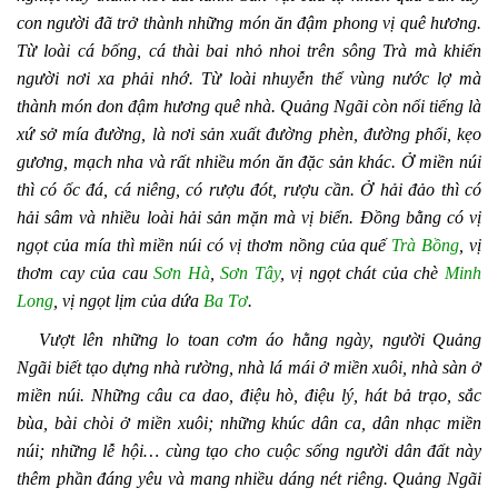
con người đã trở thành những món ăn đậm phong vị quê hương.
Từ loài cá bống, cá thài bai nhỏ nhoi trên sông Trà mà khiến
người nơi xa phải nhớ. Từ loài nhuyễn thể vùng nước lợ mà
thành món don đậm hương quê nhà. Quảng Ngãi còn nổi tiếng là
xứ sở mía đường, là nơi sản xuất đường phèn, đường phổi, kẹo
gương, mạch nha và rất nhiều món ăn đặc sản khác. Ở miền núi
thì có ốc đá, cá niêng, có rượu đót, rượu cần. Ở hải đảo thì có
hải sâm và nhiều loài hải sản mặn mà vị biển. Đồng bằng có vị
ngọt của mía thì miền núi có vị thơm nồng của quế
Trà Bồng
, vị
thơm cay của cau
Sơn Hà
,
Sơn Tây
, vị ngọt chát của chè
Minh
Long
, vị ngọt lịm của dứa
Ba Tơ
.
Vượt lên những lo toan cơm áo hằng ngày, người Quảng
Ngãi biết tạo dựng nhà rường, nhà lá mái ở miền xuôi, nhà sàn ở
miền núi. Những câu ca dao, điệu hò, điệu lý, hát bả trạo, sắc
bùa, bài chòi ở miền xuôi; những khúc dân ca, dân nhạc miền
núi; những lễ hội… cùng tạo cho cuộc sống người dân đất này
thêm phần đáng yêu và mang nhiều dáng nét riêng. Quảng Ngãi