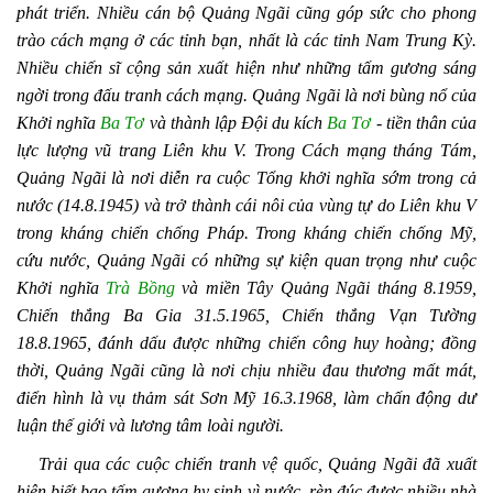
phát triển. Nhiều cán bộ Quảng Ngãi cũng góp sức cho phong
trào cách mạng ở các tỉnh bạn, nhất là các tỉnh Nam Trung Kỳ.
Nhiều chiến sĩ cộng sản xuất hiện như những tấm gương sáng
ngời trong đấu tranh cách mạng. Quảng Ngãi là nơi bùng nổ của
Khởi nghĩa
Ba Tơ
và thành lập Đội du kích
Ba Tơ
- tiền thân của
lực lượng vũ trang Liên khu V. Trong Cách mạng tháng Tám,
Quảng Ngãi là nơi diễn ra cuộc Tổng khởi nghĩa sớm trong cả
nước (14.8.1945) và trở thành cái nôi của vùng tự do Liên khu V
trong kháng chiến chống Pháp. Trong kháng chiến chống Mỹ,
cứu nước, Quảng Ngãi có những sự kiện quan trọng như cuộc
Khởi nghĩa
Trà Bồng
và miền Tây Quảng Ngãi tháng 8.1959,
Chiến thắng Ba Gia 31.5.1965, Chiến thắng Vạn Tường
18.8.1965, đánh dấu được những chiến công huy hoàng; đồng
thời, Quảng Ngãi cũng là nơi chịu nhiều đau thương mất mát,
điển hình là vụ thảm sát Sơn Mỹ 16.3.1968, làm chấn động dư
luận thế giới và lương tâm loài người.
Trải qua các cuộc chiến tranh vệ quốc, Quảng Ngãi đã xuất
hiện biết bao tấm gương hy sinh vì nước, rèn đúc được nhiều nhà