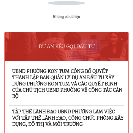
Không có dữ liệu
DỰ ÁN KÊU GỌI ĐẦU TƯ
UBND PHƯỜNG KON TUM CÔNG BỐ QUYẾT
THÀNH LẬP BAN QUẢN LÝ DỰ ÁN ĐẦU TƯ XÂY
DỰNG PHƯỜNG KON TUM VÀ CÁC QUYẾT ĐỊNH
CỦA CHỦ TỊCH UBND PHƯỜNG VỀ CÔNG TÁC CÁN
BỘ
TẬP THỂ LÃNH ĐẠO UBND PHƯỜNG LÀM VIỆC
VỚI TẬP THỂ LÃNH ĐẠO, CÔNG CHỨC PHÒNG XÂY
DỰNG, ĐÔ THỊ VÀ MÔI TRƯỜNG