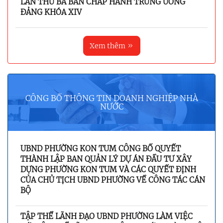
LẦN THỨ BA BAN CHẤP HÀNH TRUNG ƯƠNG
ĐẢNG KHÓA XIV
Xem thêm
CÔNG BỐ THÔNG TIN DOANH NGHIỆP NHÀ
NƯỚC
UBND PHƯỜNG KON TUM CÔNG BỐ QUYẾT
THÀNH LẬP BAN QUẢN LÝ DỰ ÁN ĐẦU TƯ XÂY
DỰNG PHƯỜNG KON TUM VÀ CÁC QUYẾT ĐỊNH
CỦA CHỦ TỊCH UBND PHƯỜNG VỀ CÔNG TÁC CÁN
BỘ
TẬP THỂ LÃNH ĐẠO UBND PHƯỜNG LÀM VIỆC