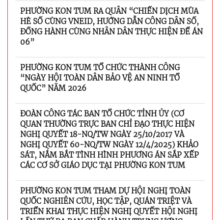
PHƯỜNG KON TUM RA QUÂN “CHIẾN DỊCH MÙA
HÈ SỐ CÙNG VNEID, HƯỚNG DẪN CÔNG DÂN SỐ,
ĐỒNG HÀNH CÙNG NHÂN DÂN THỰC HIỆN ĐỀ ÁN
06”
PHƯỜNG KON TUM TỔ CHỨC THÀNH CÔNG
“NGÀY HỘI TOÀN DÂN BẢO VỆ AN NINH TỔ
QUỐC” NĂM 2026
ĐOÀN CÔNG TÁC BAN TỔ CHỨC TỈNH ỦY (CƠ
QUAN THƯỜNG TRỰC BAN CHỈ ĐẠO THỰC HIỆN
NGHỊ QUYẾT 18-NQ/TW NGÀY 25/10/2017 VÀ
NGHỊ QUYẾT 60-NQ/TW NGÀY 12/4/2025) KHẢO
SÁT, NẮM BẮT TÌNH HÌNH PHƯƠNG ÁN SẮP XẾP
CÁC CƠ SỞ GIÁO DỤC TẠI PHƯỜNG KON TUM
PHƯỜNG KON TUM THAM DỰ HỘI NGHỊ TOÀN
QUỐC NGHIÊN CỨU, HỌC TẬP, QUÁN TRIỆT VÀ
TRIỂN KHAI THỰC HIỆN NGHỊ QUYẾT HỘI NGHỊ