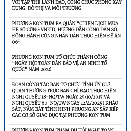
VỚI TẬP THỂ LÃNH ĐẠO, CÔNG CHỨC PHÒNG XÂY
DỰNG, ĐÔ THỊ VÀ MÔI TRƯỜNG
PHƯỜNG KON TUM RA QUÂN “CHIẾN DỊCH MÙA
HÈ SỐ CÙNG VNEID, HƯỚNG DẪN CÔNG DÂN SỐ,
ĐỒNG HÀNH CÙNG NHÂN DÂN THỰC HIỆN ĐỀ ÁN
06”
PHƯỜNG KON TUM TỔ CHỨC THÀNH CÔNG
“NGÀY HỘI TOÀN DÂN BẢO VỆ AN NINH TỔ
QUỐC” NĂM 2026
ĐOÀN CÔNG TÁC BAN TỔ CHỨC TỈNH ỦY (CƠ
QUAN THƯỜNG TRỰC BAN CHỈ ĐẠO THỰC HIỆN
NGHỊ QUYẾT 18-NQ/TW NGÀY 25/10/2017 VÀ
NGHỊ QUYẾT 60-NQ/TW NGÀY 12/4/2025) KHẢO
SÁT, NẮM BẮT TÌNH HÌNH PHƯƠNG ÁN SẮP XẾP
CÁC CƠ SỞ GIÁO DỤC TẠI PHƯỜNG KON TUM
PHƯỜNG KON TUM THAM DỰ HỘI NGHỊ TOÀN