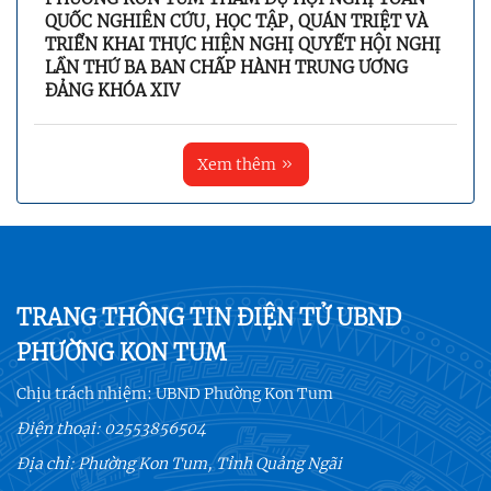
QUỐC NGHIÊN CỨU, HỌC TẬP, QUÁN TRIỆT VÀ
TRIỂN KHAI THỰC HIỆN NGHỊ QUYẾT HỘI NGHỊ
LẦN THỨ BA BAN CHẤP HÀNH TRUNG ƯƠNG
ĐẢNG KHÓA XIV
Xem thêm
TRANG THÔNG TIN ĐIỆN TỬ UBND
PHƯỜNG KON TUM
Chịu trách nhiệm:
UBND Phường Kon Tum
Điện thoại:
02553856504
Địa chỉ: Phường Kon Tum, Tỉnh Quảng Ngãi