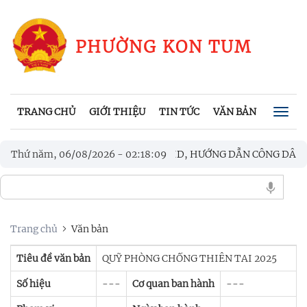
PHƯỜNG KON TUM
TRANG CHỦ
GIỚI THIỆU
TIN TỨC
VĂN BẢN
CHÍNH
Togg
navig
IẾN DỊCH MÙA HÈ SỐ CÙNG VNEID, HƯỚNG DẪN CÔNG DÂN SỐ
Thứ năm, 06/08/2026
-
02
:
18
:
09
 BẦU CỬ TRƯỞNG THÔN, TỔ TRƯỞNG TỔ DÂN PHỐ TRÊN ĐỊA B
Trang chủ
Văn bản
Tiêu đề văn bản
QUỸ PHÒNG CHỐNG THIÊN TAI 2025
Số hiệu
---
Cơ quan ban hành
---