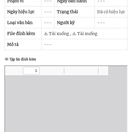
Phạm vi
---
Ngày ban hành
---
Ngày hiệu lực
---
Trạng thái
Đã có hiệu lực
Loại văn bản
---
Người ký
---
File đính kèm
Tải xuống
,
Tải xuống
Mô tả
---
Tập tin đính kèm