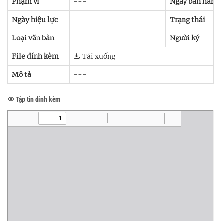
Phạm vi
---
Ngày ban hành
Ngày hiệu lực
---
Trạng thái
Loại văn bản
---
Người ký
File đính kèm
Tải xuống
Mô tả
---
Tập tin đính kèm