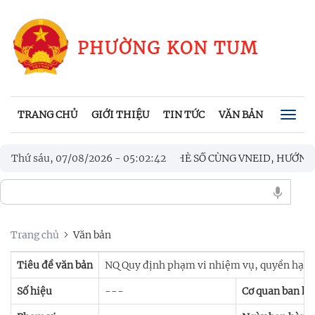
PHƯỜNG KON TUM
TRANG CHỦ
GIỚI THIỆU
TIN TỨC
VĂN BẢN
CHÍNH
Togg
navig
UM RA QUÂN “CHIẾN DỊCH MÙA HÈ SỐ CÙNG VNEID, HƯỚNG D
Thứ sáu, 07/08/2026
-
05
:
02
:
42
 HUẤN CÔNG TÁC BẦU CỬ TRƯỞNG THÔN, TỔ TRƯỞNG TỔ DÂN 
Trang chủ
Văn bản
Tiêu đề văn bản
NQ Quy định phạm vi nhiệm vụ, quyền hạn củ
Số hiệu
---
Cơ quan ban h