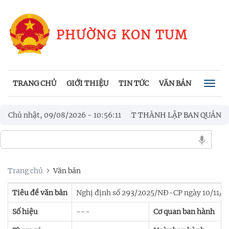
PHƯỜNG KON TUM
TRANG CHỦ
GIỚI THIỆU
TIN TỨC
VĂN BẢN
CHÍNH
Togg
navig
PHƯỜNG KON TUM CÔNG BỐ QUYẾT THÀNH LẬP BAN QUẢN LÝ DỰ
Chủ nhật, 09/08/2026
-
10
:
56
:
12
ĐOÀN PHƯỜNG KON TUM TỔ CHỨC CHƯƠNG TRÌNH KỶ NIỆM 97 N
Trang chủ
Văn bản
Tiêu đề văn bản
Nghị định số 293/2025/NĐ-CP ngày 10/11/202
Số hiệu
---
Cơ quan ban hành