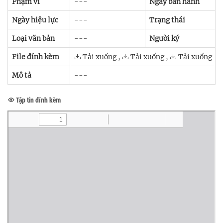
Phạm vi
---
Ngày ban hành
Ngày hiệu lực
---
Trạng thái
Loại văn bản
---
Người ký
File đính kèm
Tải xuống
,
Tải xuống
,
Tải xuống
Mô tả
---
Tập tin đính kèm