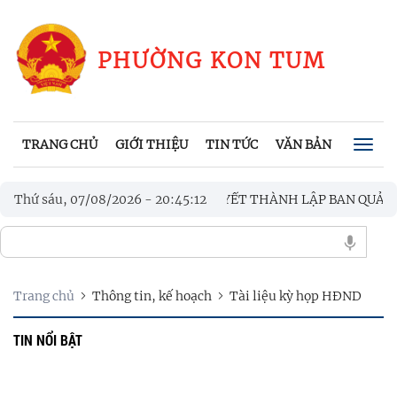
PHƯỜNG KON TUM
TRANG CHỦ
GIỚI THIỆU
TIN TỨC
VĂN BẢN
CHÍNH
Togg
navig
D PHƯỜNG KON TUM CÔNG BỐ QUYẾT THÀNH LẬP BAN QUẢN LÝ
Thứ sáu, 07/08/2026
-
20
:
45
:
12
Trang chủ
Thông tin, kế hoạch
Tài liệu kỳ họp HĐND
TIN NỔI BẬT