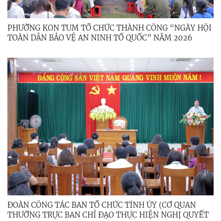
PHƯỜNG KON TUM TỔ CHỨC THÀNH CÔNG “NGÀY HỘI
TOÀN DÂN BẢO VỆ AN NINH TỔ QUỐC” NĂM 2026
ĐOÀN CÔNG TÁC BAN TỔ CHỨC TỈNH ỦY (CƠ QUAN
THƯỜNG TRỰC BAN CHỈ ĐẠO THỰC HIỆN NGHỊ QUYẾT