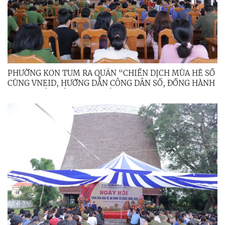
PHƯỜNG KON TUM RA QUÂN “CHIẾN DỊCH MÙA HÈ SỐ
CÙNG VNEID, HƯỚNG DẪN CÔNG DÂN SỐ, ĐỒNG HÀNH
CÙNG NHÂN DÂN THỰC HIỆN ĐỀ ÁN 06”