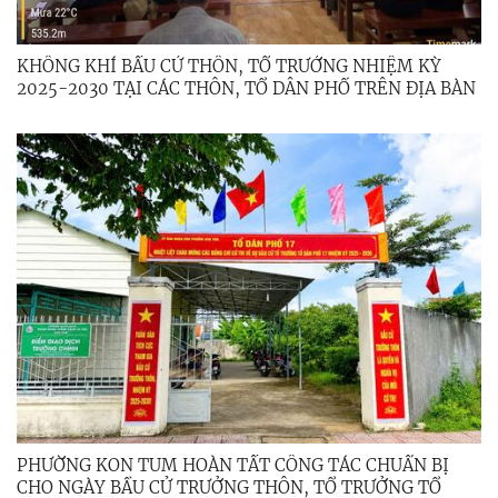
KHÔNG KHÍ BẦU CỬ THÔN, TỔ TRƯỞNG NHIỆM KỲ
2025-2030 TẠI CÁC THÔN, TỔ DÂN PHỐ TRÊN ĐỊA BÀN
PHƯỜNG KON TUM
PHƯỜNG KON TUM HOÀN TẤT CÔNG TÁC CHUẨN BỊ
CHO NGÀY BẦU CỬ TRƯỞNG THÔN, TỔ TRƯỞNG TỔ