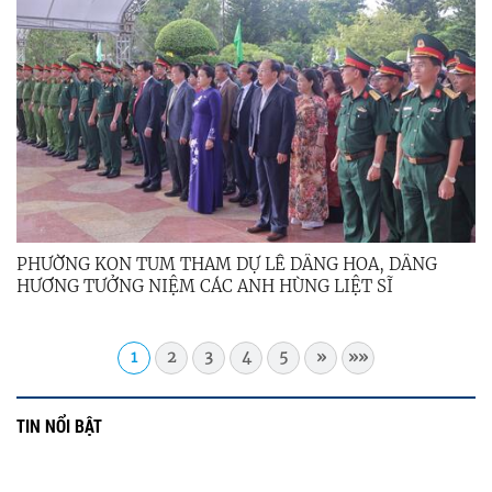
PHƯỜNG KON TUM THAM DỰ LỄ DÂNG HOA, DÂNG
HƯƠNG TƯỞNG NIỆM CÁC ANH HÙNG LIỆT SĨ
1
2
3
4
5
»
»»
TIN NỔI BẬT