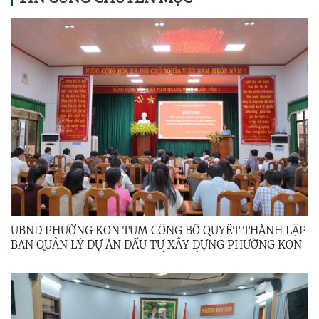
UBND PHƯỜNG KON TUM CÔNG BỐ QUYẾT THÀNH LẬP
BAN QUẢN LÝ DỰ ÁN ĐẦU TƯ XÂY DỰNG PHƯỜNG KON
TUM VÀ CÁC QUYẾT ĐỊNH CỦA CHỦ TỊCH UBND
PHƯỜNG VỀ CÔNG TÁC CÁN BỘ