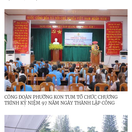
DÂN PHỐ NHIỆM KỲ 2025 – 2030
CÔNG ĐOÀN PHƯỜNG KON TUM TỔ CHỨC CHƯƠNG
TRÌNH KỶ NIỆM 97 NĂM NGÀY THÀNH LẬP CÔNG
ĐOÀN VIỆT NAM (28/7/1929 - 28/7/2026)