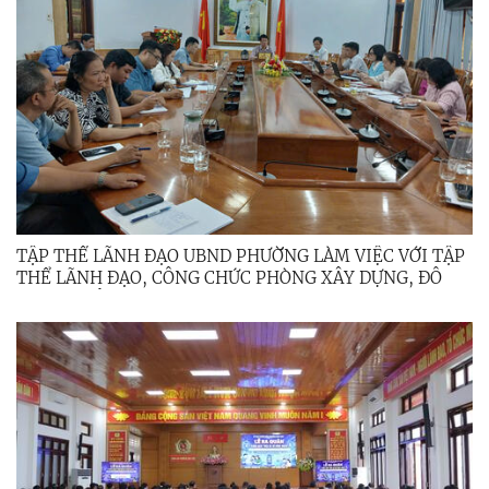
TẬP THỂ LÃNH ĐẠO UBND PHƯỜNG LÀM VIỆC VỚI TẬP
THỂ LÃNH ĐẠO, CÔNG CHỨC PHÒNG XÂY DỰNG, ĐÔ
THỊ VÀ MÔI TRƯỜNG