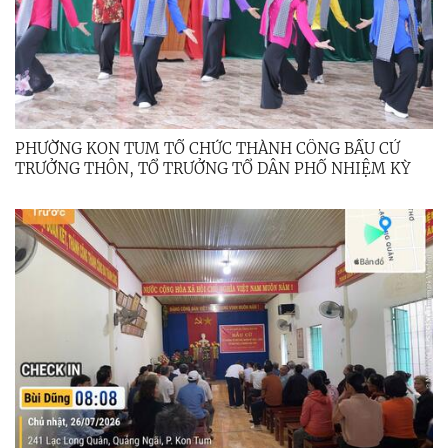
PHƯỜNG KON TUM TỔ CHỨC THÀNH CÔNG BẦU CỬ
TRƯỞNG THÔN, TỔ TRƯỞNG TỔ DÂN PHỐ NHIỆM KỲ
2025 - 2030