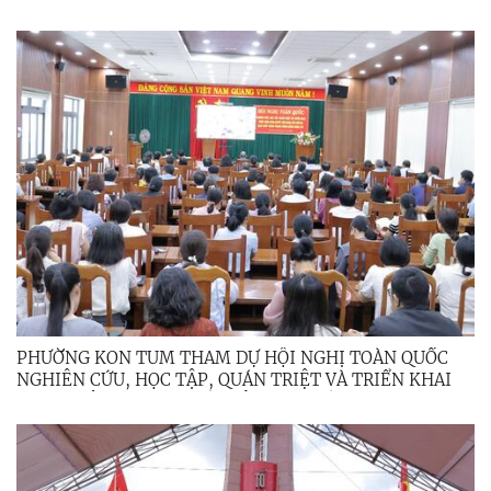
18-NQ/TW NGÀY 25/10/2017 VÀ NGHỊ QUYẾT 60-
NQ/TW NGÀY 12/4/2025) KHẢO SÁT, NẮM BẮT TÌNH
HÌNH PHƯƠNG ÁN SẮP XẾP CÁC CƠ SỞ GIÁO DỤC TẠI
PHƯỜNG KON TUM
PHƯỜNG KON TUM THAM DỰ HỘI NGHỊ TOÀN QUỐC
NGHIÊN CỨU, HỌC TẬP, QUÁN TRIỆT VÀ TRIỂN KHAI
THỰC HIỆN NGHỊ QUYẾT HỘI NGHỊ LẦN THỨ BA BAN
CHẤP HÀNH TRUNG ƯƠNG ĐẢNG KHÓA XIV