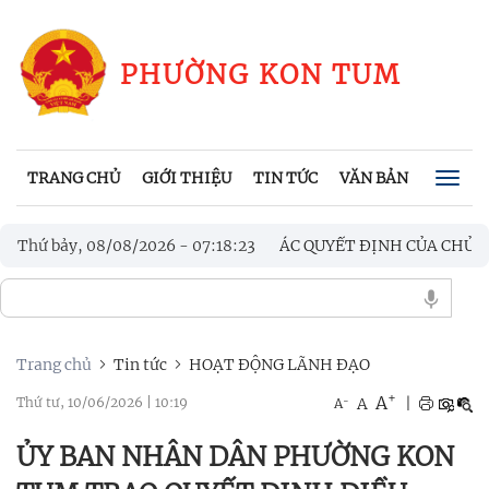
PHƯỜNG KON TUM
TRANG CHỦ
GIỚI THIỆU
TIN TỨC
VĂN BẢN
CHÍNH
Togg
navig
ỜNG KON TUM VÀ CÁC QUYẾT ĐỊNH CỦA CHỦ TỊCH UBND PHƯỜ
Thứ bảy, 08/08/2026
-
07
:
18
:
25
OÀN VIỆT NAM (28/7/1929 - 28/7/2026)
Trang chủ
Tin tức
HOẠT ĐỘNG LÃNH ĐẠO
+
A
-
A
|
Thứ tư, 10/06/2026
|
10:19
A
ỦY BAN NHÂN DÂN PHƯỜNG KON